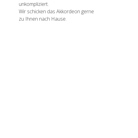
unkompliziert.
Wir schicken das Akkordeon gerne
zu Ihnen nach Hause.
HOHNER Bravo II 48 Das ideale
Akkordeon für den Einstieg.