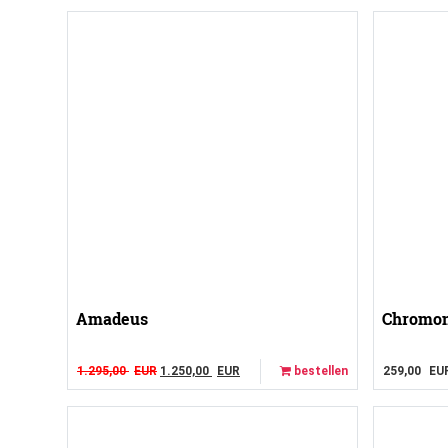
Amadeus
Chromon
Original price was: 1.295,00 EUR.
Current price is: 1.250,00 EUR.
1.295,00
EUR
1.250,00
EUR
bestellen
259,00
EU