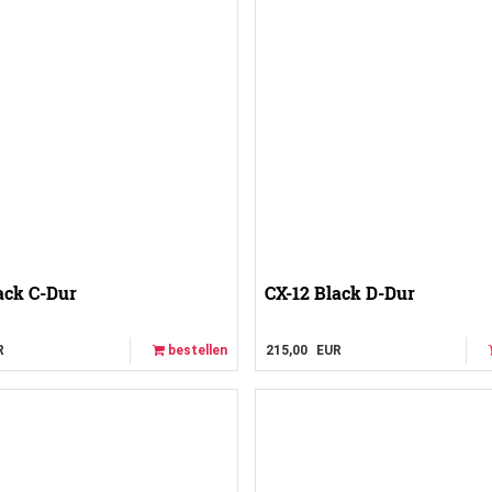
ack C-Dur
CX-12 Black D-Dur
R
bestellen
215,00
EUR