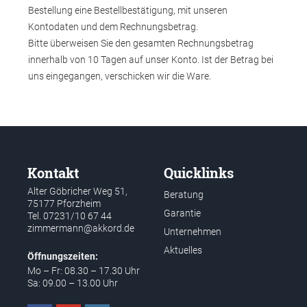
Bestellung eine Bestellbestätigung, mit unseren
Kontodaten und dem Rechnungsbetrag.
Bitte überweisen Sie den gesamten Rechnungsbetrag
innerhalb von 10 Tagen auf unser Konto. Ist der Betrag bei
uns eingegangen, verschicken wir die Ware.
Kontakt
Quicklinks
Alter Göbricher Weg 51,
Beratung
75177 Pforzheim
Garantie
Tel.
07231/10 67 44
zimmermann@akkord.de
Unternehmen
Aktuelles
Öffnungszeiten:
Mo – Fr: 08.30 – 17.30 Uhr
Sa: 09.00 – 13.00 Uhr