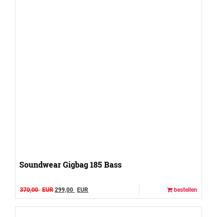
Soundwear Gigbag 185 Bass
Original price was: 370,00 EUR.
Current price is: 299,00 EUR.
370,00
EUR
299,00
EUR
bestellen