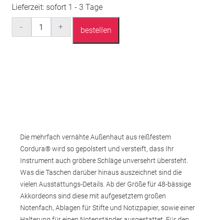
Lieferzeit:
sofort 1 - 3 Tage
Anzahl
-
+
bestellen
Die mehrfach vernähte Außenhaut aus reißfestem
Cordura® wird so gepolstert und versteift, dass Ihr
Instrument auch gröbere Schläge unversehrt übersteht.
Was die Taschen darüber hinaus auszeichnet sind die
vielen Ausstattungs-Details. Ab der Größe für 48-bässige
Akkordeons sind diese mit aufgesetztem großen
Notenfach, Ablagen für Stifte und Notizpapier, sowie einer
Halterung für einen Notenständer ausgestattet. Für den