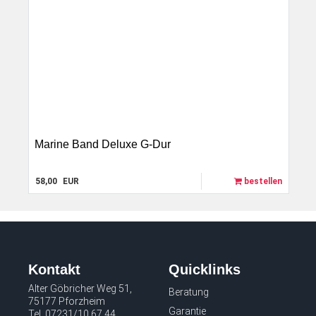
Marine Band Deluxe G-Dur
58,00
EUR
bestellen
Kontakt
Quicklinks
Alter Göbricher Weg 51,
Beratung
75177 Pforzheim
Garantie
Tel.
07231/10 67 44