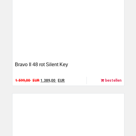
Bravo II 48 rot Silent Key
Original price was: 1.599,00 EUR.
Current price is: 1.389,00 EUR.
1.599,00
EUR
1.389,00
EUR
bestellen