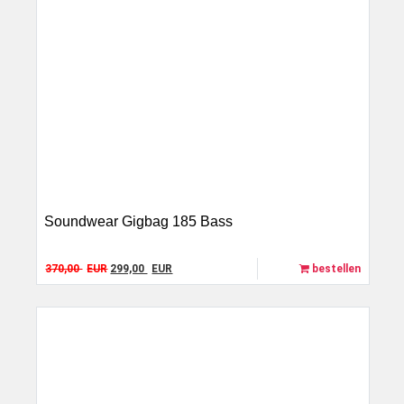
Soundwear Gigbag 185 Bass
Original price was: 370,00 EUR.
Current price is: 299,00 EUR.
370,00
EUR
299,00
EUR
bestellen