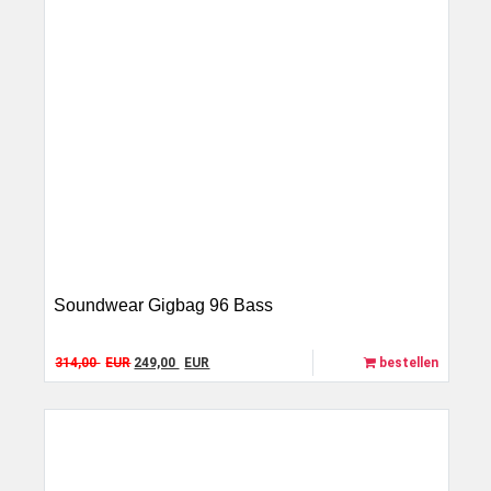
Soundwear Gigbag 96 Bass
Original price was: 314,00 EUR.
Current price is: 249,00 EUR.
314,00
EUR
249,00
EUR
bestellen